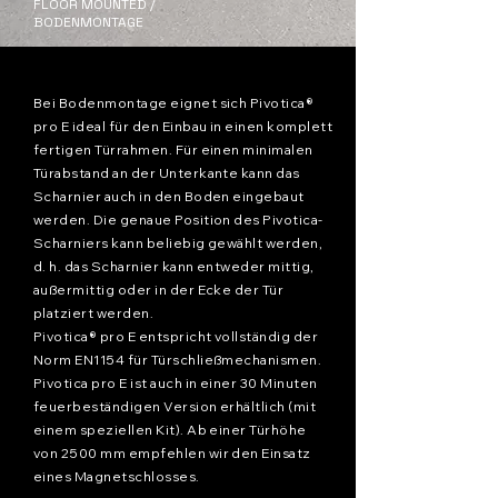
FLOOR MOUNTED /
BODENMONTAGE
Bei Bodenmontage eignet sich Pivotica®
pro E ideal für den Einbau in einen komplett
fertigen Türrahmen. Für einen minimalen
Türabstand an der Unterkante kann das
Scharnier auch in den Boden eingebaut
werden. Die genaue Position des Pivotica-
Scharniers kann beliebig gewählt werden,
d. h. das Scharnier kann entweder mittig,
außermittig oder in der Ecke der Tür
platziert werden.
Pivotica® pro E entspricht vollständig der
Norm EN1154 für Türschließmechanismen.
Pivotica pro E ist auch in einer 30 Minuten
feuerbeständigen Version erhältlich (mit
einem speziellen Kit). Ab einer Türhöhe
von 2500 mm empfehlen wir den Einsatz
eines Magnetschlosses.