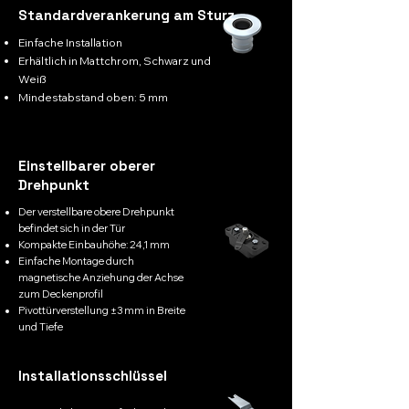
Standardverankerung am Sturz
Einfache Installation
Erhältlich in Mattchrom, Schwarz und
Weiß
Mindestabstand oben: 5 mm
Einstellbarer oberer
Drehpunkt
Der verstellbare obere Drehpunkt
befindet sich in der Tür
Kompakte Einbauhöhe: 24,1 mm
Einfache Montage durch
magnetische Anziehung der Achse
zum Deckenprofil
Pivottürverstellung ±3 mm in Breite
und Tiefe
Installationsschlüssel