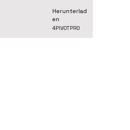
Herunterlad
en
4PIVOTPRO
Katalog
Technisches
Datenblatt
Montageanleitung
Montageanleitung