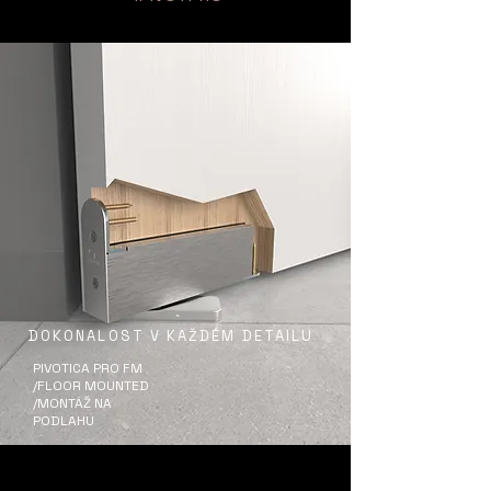
DOKONALOST V KAŽDÉM DETAILU
PIVOTICA PRO FM
/FLOOR MOUNTED
/MONTÁŽ NA
PODLAHU