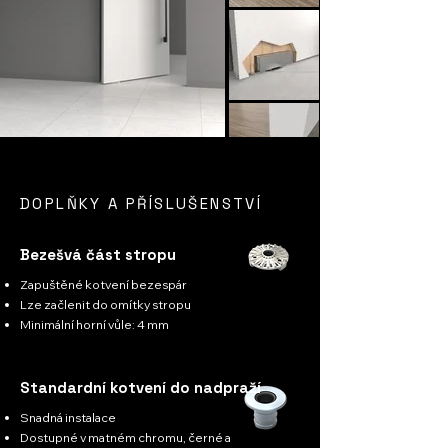
DOPLŇKY A PŘÍSLUŠENSTVÍ
Bezešvá část stropu
Zapuštěné kotvení bezespár
Lze začlenit do omítky stropu
Minimální horní vůle: 4 mm
Standardní kotvení do nadpraží
Snadná instalace
Dostupné v matném chromu, černé a