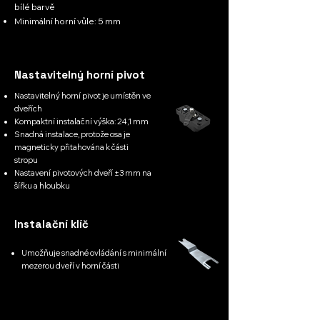
bílé barvě
Minimální horní vůle: 5 mm
Nastavitelný horní pivot
Nastavitelný horní pivot je umístěn ve
dveřích
Kompaktní instalační výška: 24,1 mm
Snadná instalace, protože osa je
magneticky
přitahována k části
stropu
Nastavení pivotových dveří ±3 mm na
šířku a hloubku
Instalační klíč
Umožňuje snadné ovládání s minimální
mezerou dveří
v horní části