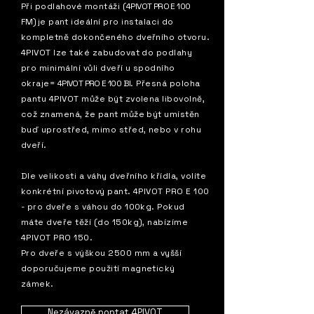
Při podlahové montáži (
4PIVOT PRO E 100
FM)
je pant ideální pro instalaci do
kompletně dokončeného dveřního otvoru.
4PIVOT lze také zabudovat do podlahy
pro minimální vůli dveří u spodního
okraje=
4PIVOT PRO E 100 BI
. Přesná poloha
pantu 4PIVOT může být zvolena libovolně,
což znamená, že pant může být umístěn
buď uprostřed, mimo střed, nebo v rohu
dveří.
Dle velikosti a váhy dveřního křídla, volíte
konkrétní pivotový pant. 4PIVOT PRO E 100
- pro dveře s váhou do 100kg. Pokud
máte dveře těží (do 150kg), nabízíme
4PIVOT PRO 150.
Pro dveře s výškou 2500 mm a vyšší
doporučujeme použití magnetický
zámek.
Nezávazně poptat 4PIVOT