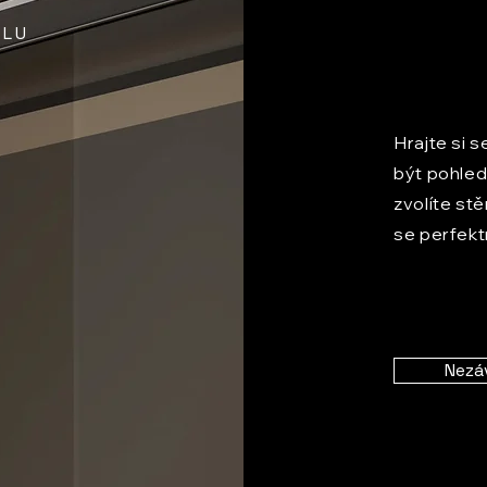
ILU
Hrajte si 
být pohled
zvolíte st
se perfekt
Nezá