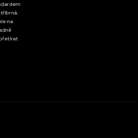
andardem
tříbrná,
Ale na
padně
přetírat