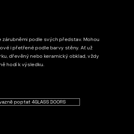
se zárubněmi podle svých představ. Mohou
ové i přetřené podle barvy stěny. Ať už
ěrku, dřevěný nebo keramický obklad, vždy
ně hodí k výsledku.
vazně poptat 4GLASS DOORS