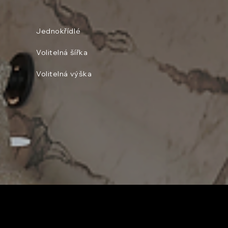
Jednokřídlé
Volitelná šířka
Volitelná výška