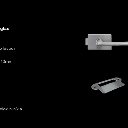
glas
o levou i
bo 10mm
lox, hliník a