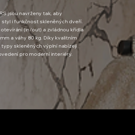
S jsou navrženy tak, aby
styl i funkčnost skleněných dveří.
tevírání (in/out) a zvládnou křídla
mm a váhy 80 kg. Díky kvalitním
 typy skleněných výplní nabízejí
ovedení pro moderní interiéry.