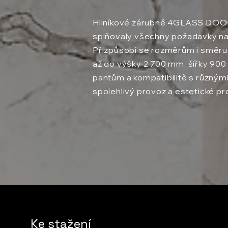
Hliníkové zárubně 4GLASS DOOR
splňovaly všechny požadavky na 
Přizpůsobí se rozměrům i směru o
až do výšky 2 700 mm, šířky 900 
pantům a kompatibilitě s různými
spolehlivý provoz a estetické pr
Ke stažení