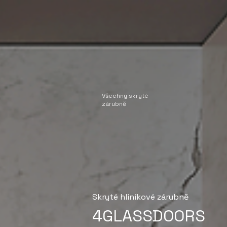
Všechny skryté
zárubně
Skryté hliníkové zárubně
4GLASSDOORS